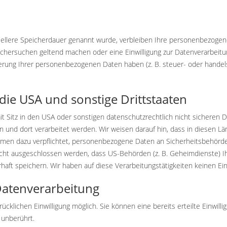
iellere Speicherdauer genannt wurde, verbleiben Ihre personenbezogene
schersuchen geltend machen oder eine Einwilligung zur Datenverarbeitu
erung Ihrer personenbezogenen Daten haben (z. B. steuer- oder handels
die USA und sonstige Drittstaaten
itz in den USA oder sonstigen datenschutzrechtlich nicht sicheren Dri
 und dort verarbeitet werden. Wir weisen darauf hin, dass in diesen L
hmen dazu verpflichtet, personenbezogene Daten an Sicherheitsbehörde
icht ausgeschlossen werden, dass US-Behörden (z. B. Geheimdienste) Ih
t speichern. Wir haben auf diese Verarbeitungstätigkeiten keinen Ein
 Datenverarbeitung
ücklichen Einwilligung möglich. Sie können eine bereits erteilte Einwill
 unberührt.