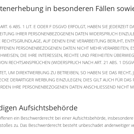
tenerhebung in besonderen Fällen sowie
 6 ABS. 1 LIT. E ODER F DSGVO ERFOLGT, HABEN SIE JEDERZEIT D
EITUNG IHRER PERSONENBEZOGENEN DATEN WIDERSPRUCH EINZULEGE
GE RECHTSGRUNDLAGE, AUF DENEN EINE VERARBEITUNG BERUHT, EN
OFFENEN PERSONENBEZOGENEN DATEN NICHT MEHR VERARBEITEN, E
WEISEN, DIE IHRE INTERESSEN, RECHTE UND FREIHEITEN ÜBERWIEG
N RECHTSANSPRÜCHEN (WIDERSPRUCH NACH ART. 21 ABS. 1 DSGV
T, UM DIREKTWERBUNG ZU BETREIBEN, SO HABEN SIE DAS RECHT, J
E DERARTIGER WERBUNG EINZULEGEN; DIES GILT AUCH FÜR DAS P
WERDEN IHRE PERSONENBEZOGENEN DATEN ANSCHLIESSEND NICHT
digen Aufsichts­behörde
fenen ein Beschwerderecht bei einer Aufsichtsbehörde, insbesondere i
stoßes zu. Das Beschwerderecht besteht unbeschadet anderweitiger ver